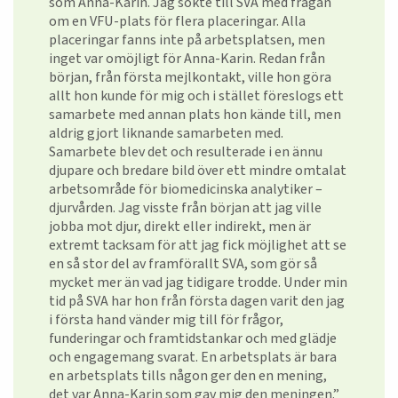
som Anna-Karin. Jag sökte till SVA med frågan
om en VFU-plats för flera placeringar. Alla
placeringar fanns inte på arbetsplatsen, men
inget var omöjligt för Anna-Karin. Redan från
början, från första mejlkontakt, ville hon göra
allt hon kunde för mig och i stället föreslogs ett
samarbete med annan plats hon kände till, men
aldrig gjort liknande samarbeten med.
Samarbete blev det och resulterade i en ännu
djupare och bredare bild över ett mindre omtalat
arbetsområde för biomedicinska analytiker –
djurvården. Jag visste från början att jag ville
jobba mot djur, direkt eller indirekt, men är
extremt tacksam för att jag fick möjlighet att se
en så stor del av framförallt SVA, som gör så
mycket mer än vad jag tidigare trodde. Under min
tid på SVA har hon från första dagen varit den jag
i första hand vänder mig till för frågor,
funderingar och framtidstankar och med glädje
och engagemang svarat. En arbetsplats är bara
en arbetsplats tills någon ger den en mening,
det var Anna-Karin som gav mig den meningen.”