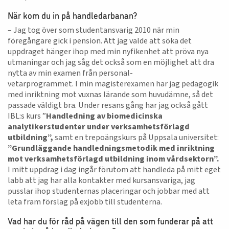
När kom du in på handledarbanan?
– Jag tog över som studentansvarig 2010 när min
föregångare gick i pension. Att jag valde att söka det
uppdraget hänger ihop med min nyfikenhet att pröva nya
utmaningar och jag såg det också som en möjlighet att dra
nytta av min examen från personal-
vetarprogrammet. I min magisterexamen har jag pedagogik
med inriktning mot vuxnas lärande som huvudämne, så det
passade väldigt bra. Under resans gång har jag också gått
IBL:s kurs ”
Handledning av biomedicinska
analytikerstudenter under verksamhetsförlagd
utbildning”,
samt en trepoängskurs på Uppsala universitet:
”Grundläggande handledningsmetodik med inriktning
mot verksamhetsförlagd utbildning inom vårdsektorn”.
I mitt uppdrag i dag ingår förutom att handleda på mitt eget
labb att jag har alla kontakter med kursansvariga, jag
pusslar ihop studenternas placeringar och jobbar med att
leta fram förslag på exjobb till studenterna.
Vad har du för råd på vägen till den som funderar på att