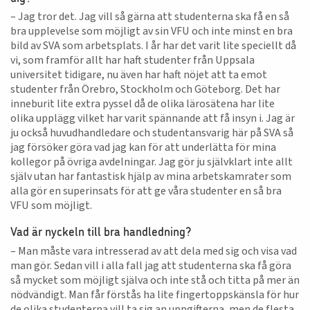
– Jag tror det. Jag vill så gärna att studenterna ska få en så
bra upplevelse som möjligt av sin VFU och inte minst en bra
bild av SVA som arbetsplats. I år har det varit lite speciellt då
vi, som framför allt har haft studenter från Uppsala
universitet tidigare, nu även har haft nöjet att ta emot
studenter från Örebro, Stockholm och Göteborg. Det har
inneburit lite extra pyssel då de olika lärosätena har lite
olika upplägg vilket har varit spännande att få insyn i. Jag är
ju också huvudhandledare och studentansvarig här på SVA så
jag försöker göra vad jag kan för att underlätta för mina
kollegor på övriga avdelningar. Jag gör ju självklart inte allt
själv utan har fantastisk hjälp av mina arbetskamrater som
alla gör en superinsats för att ge våra studenter en så bra
VFU som möjligt.
Vad är nyckeln till bra handledning?
– Man måste vara intresserad av att dela med sig och visa vad
man gör. Sedan vill i alla fall jag att studenterna ska få göra
så mycket som möjligt själva och inte stå och titta på mer än
nödvändigt. Man får förstås ha lite fingertoppskänsla för hur
de olika studenterna vill ta sig an uppgifterna, men de flesta