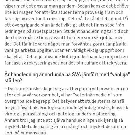
växer med det ansvar man ger dem. Sedan kanske det behövs
lite is i magen för att låta studenterna pröva sig fram och
lära sig av eventuella misstag. Det måste få bli fel ibland. På
ett övergripande plan är det viktigt att det finns stöd från
ledningen på arbetsplatsen. Studenthandledning tar tid och
den tiden måste finnas avsatt för dem som ska jobba med
det. Det får inte vara något man förväntas göra utanpå alla
vanliga arbetsuppgifter, utan en väldigt viktig uppgift som
ska lyftas. Det är ju blivande kollegor det handlar om, och en
fantastisk rekryteringsbas när det blir tuffare att rekrytera.
Är handledning annorlunda på SVA jämfört med ”vanliga”
ställen?
– Det som kanske skiljer sig är att vi gärna vill presentera en
stor del av vår verksamhet, vi har ”veterinärmedicin” som
övergripande begrepp. Det betyder att studenterna kan få
insyn i såväl bakteriologi som molekylärdiagnostik, klassisk
virologi, parasitologi och patologi under sin placering.
Annars tror jag inte att själva handledningen skiljer sig så
mycket. Metoderna i sig är ju i mångt och mycket desamma
som på humansidan.