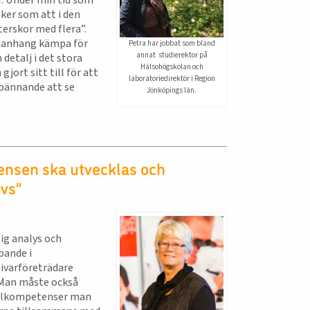
r. Under min tid som
ker som att i den
terskor med flera”.
ammanhang kämpa för
Petra har jobbat som bland
annat studierektor på
etalj i det stora
Hälsohögskolan och
jort sitt till för att
laboratoriedirektör i Region
 spännande att se
Jönköpings län.
nsen ska utvecklas och
vs”
ig analys och
pande i
givarföreträdare
. Man måste också
cialkompetenser man