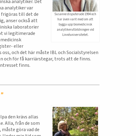
nska analytiker. Det
a analytiker var
frigöras till det de
Susanne disputerade 1994 och
har även varit med om att
g, anser också att
bygga upp biomedicinsk
iniska laboratorier
analytikerutbildningen vid
t vi legitimerade
Linnéuniversitetet.
omedicinsk
ster- eller
 oss, och det här måste IBL och Socialstyrelsen
och för få karriärstegar, trots att de finns.
ntresset finns.
 ”
lpa den krävs allas
. Alla, från de som
n, måste göra vad de