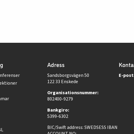
ng
Adress
Konta
nferenser
Sandsborgsvägen 50
E-post
122 33 Enskede
ektioner
Organisationsnummer:
mmar
802400-9279
Bankgiro:
5399-6302
BIC/Swift address: SWEDSESS IBAN
BL
ACCOUNT NO: