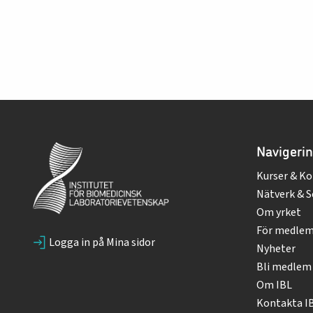
Navigeri
Kurser & Ko
Nätverk & S
Om yrket
För medle
Logga in på Mina sidor
Nyheter
Bli medlem
Om IBL
Kontakta I