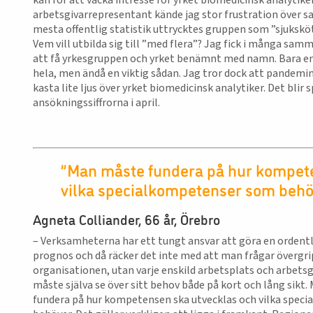
kan för att väcka intresse för yrket biomedicinsk analytike
arbetsgivarrepresentant kände jag stor frustration över sa
mesta offentlig statistik uttrycktes gruppen som ”sjukskö
Vem vill utbilda sig till ”med flera”? Jag fick i många s
att få yrkesgruppen och yrket benämnt med namn. Bara en d
hela, men ändå en viktig sådan. Jag tror dock att pandemin g
kasta lite ljus över yrket biomedicinsk analytiker. Det blir
ansökningssiffrorna i april.
”Man måste fundera på hur kompete
vilka specialkompetenser som behö
Agneta Colliander, 66 år, Örebro
– Verksamheterna har ett tungt ansvar att göra en ordentl
prognos och då räcker det inte med att man frågar övergri
organisationen, utan varje enskild arbetsplats och arbets
måste själva se över sitt behov både på kort och lång sikt
fundera på hur kompetensen ska utvecklas och vilka spe