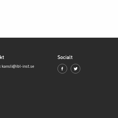
kt
Socialt
:
kansli@ibl-inst.se