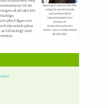
nerna tillsammans med
ommunicerar till de
Agneta gick i pension 2019 efter
många år som biträdande
ningen så att den blir
verksamhetschef på
fackliga
laboratoriemedicinska
h lyfta frågan och
kliniken vid
 och ska också själva
Universitetssjukhuset i
Örebro.. Hon var ordförande för
 av tillräckligt med
IBL 2014-2019.
amheten.
riären