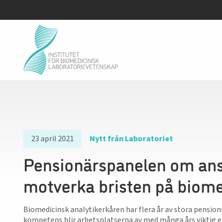
23 april 2021
Nytt från Laboratoriet
Pensionärspanelen om ansv
motverka bristen på biome
Biomedicinsk analytikerkåren har flera år av stora pensio
kompetens blir arbetsplatserna av med många års viktig er