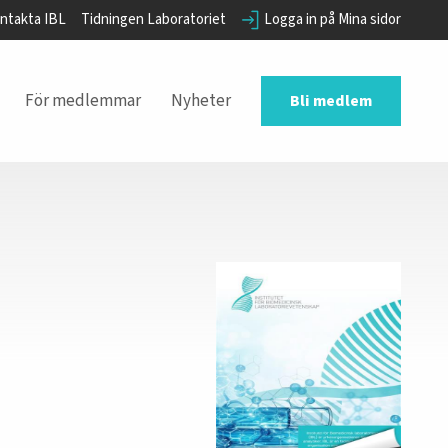
ntakta IBL
Tidningen Laboratoriet
Logga in på Mina sidor
För medlemmar
Nyheter
Bli medlem