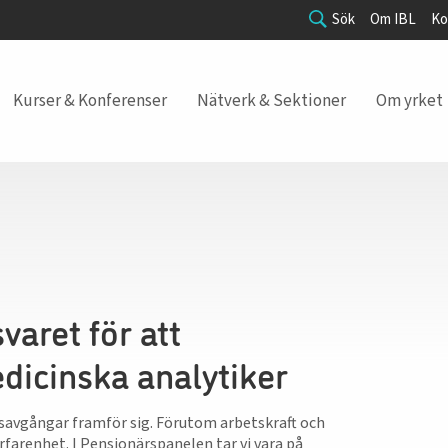
Sök
Om IBL
Ko
Kurser & Konferenser
Nätverk & Sektioner
Om yrket
aret för att
dicinska analytiker
nsavgångar framför sig. Förutom arbetskraft och
farenhet. I Pensionärspanelen tar vi vara på