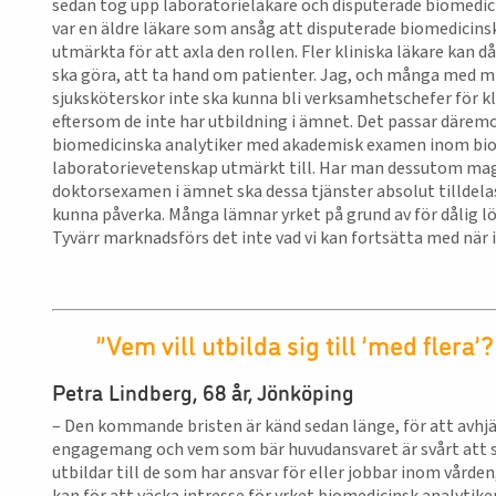
sedan tog upp laboratorieläkare och disputerade biomedici
var en äldre läkare som ansåg att disputerade biomedicinsk
utmärkta för att axla den rollen. Fler kliniska läkare kan då 
ska göra, att ta hand om patienter. Jag, och många med mi
sjuksköterskor inte ska kunna bli verksamhetschefer för kl
eftersom de inte har utbildning i ämnet. Det passar däremo
biomedicinska analytiker med akademisk examen inom bi
laboratorievetenskap utmärkt till. Har man dessutom magi
doktorsexamen i ämnet ska dessa tjänster absolut tilldelas
kunna påverka. Många lämnar yrket på grund av för dålig lön 
Tyvärr marknadsförs det inte vad vi kan fortsätta med när i
”Vem vill utbilda sig till ’med flera’?
Petra Lindberg, 68 år, Jönköping
– Den kommande bristen är känd sedan länge, för att avhjä
engagemang och vem som bär huvudansvaret är svårt att se
utbildar till de som har ansvar för eller jobbar inom vårde