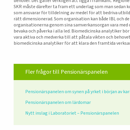
behöver. Det gäller verkligen att ligga i framkant. Regio
SKR måste därefter ta fram ett underlag som man sedan k
som ansvarar för tilldelning av medel för att bedriva utbild
rätt dimensionerad. Som organisation kan både IBL och de 
organisationerna genom sina samverkansorgan vara med oc
bevaka och påverka i alla led. Biomedicinska analytiker bör
vara aktiva och medverka till att påtala vikten och behovet
biomedicinska analytiker för att klara den framtida verks
Fler frågor till Pensionärspanelen
Pensionärspanelen om synen på yrket i början av kar
Pensionärspanelen om lärdomar
Nytt inslag i Laboratoriet – Pensionärspanelen