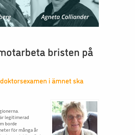
 motarbeta bristen på
 doktorsexamen i ämnet ska
gionerna.
är legitimerad
tom borde
yheter för många år