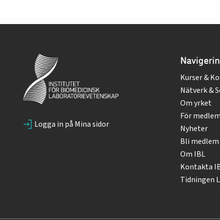
Navigeri
Kurser & Ko
Nätverk & S
Om yrket
För medle
Logga in på Mina sidor
Nyheter
Bli medlem
Om IBL
Kontakta I
Tidningen L