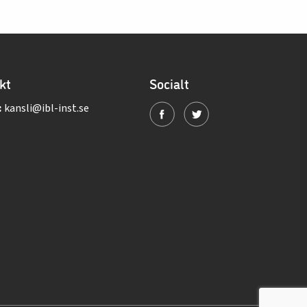
kt
Socialt
:
kansli@ibl-inst.se