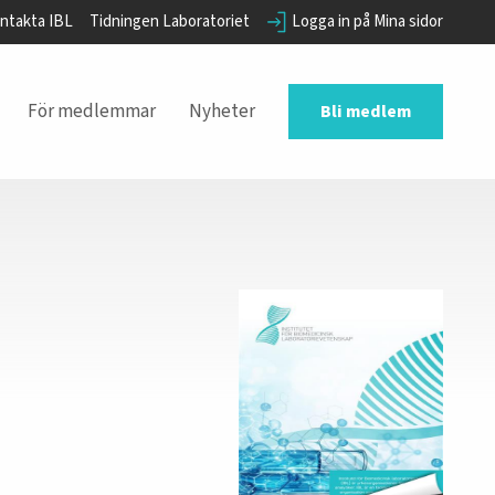
ntakta IBL
Tidningen Laboratoriet
Logga in på Mina sidor
För medlemmar
Nyheter
Bli medlem