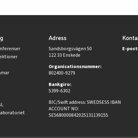
ng
Adress
Konta
nferenser
Sandsborgsvägen 50
E-post
122 33 Enskede
ektioner
Organisationsnummer:
mmar
802400-9279
Bankgiro:
5399-6302
BIC/Swift address: SWEDSESS IBAN
BL
ACCOUNT NO:
aboratoriet
SE5680000842025131139155