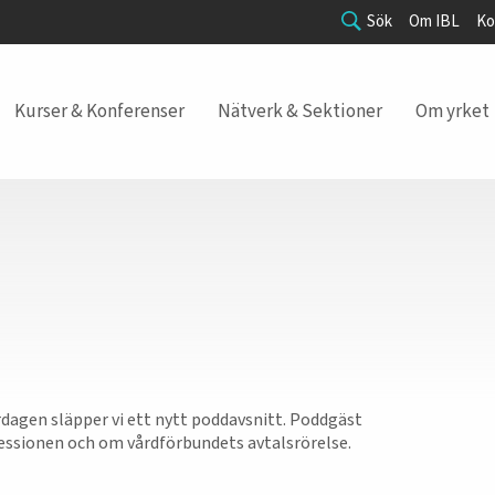
Sök
Om IBL
Ko
Kurser & Konferenser
Nätverk & Sektioner
Om yrket
dagen släpper vi ett nytt poddavsnitt. Poddgäst
essionen och om vårdförbundets avtalsrörelse.