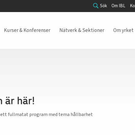
Sök
Om IBL
Ko
Kurser & Konferenser
Nätverk & Sektioner
Om yrket
 är här!
är ett fullmatat program med tema hållbarhet