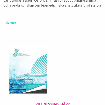
världskongressen i Oslo. Den firas för att uppmärksamma
och sprida kunskap om biomedicinska analytikers profession.
Läs mer