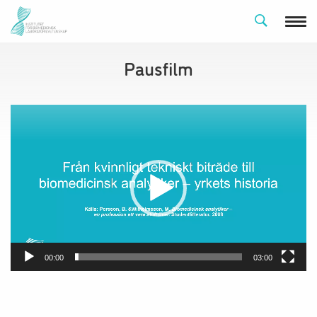
Pausfilm
Videospelare
00:00
03:00