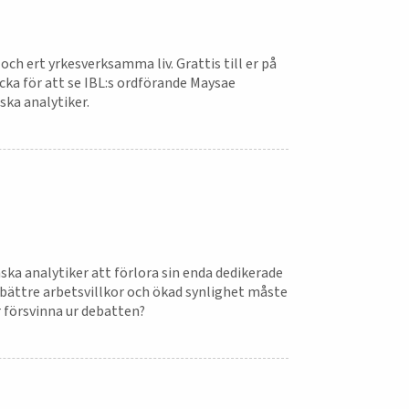
och ert yrkesverksamma liv. Grattis till er på
icka för att se IBL:s ordförande Maysae
ska analytiker.
ka analytiker att förlora sin enda dedikerade
n, bättre arbetsvillkor och ökad synlighet måste
er försvinna ur debatten?