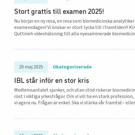
Stort grattis till examen 2025!
Nu börjar en ny resa, en resa som biomedicinska analytiker 
examensdagen! Vi önskar er stort lycka till i framtiden!! Kl
Quttineh videohälsning till alla nyexaminerade biomedicin
20 maj 2025
Okategoriserade
IBL står inför en stor kris
Medlemsantalet sjunker, och utan stöd riskerar biomedicins
röst i viktiga yrkesfrågor. Om vi vill ha en stark professio
vi agera nu. Frågan är enkel: Ska vi stärka vår framtid – ell