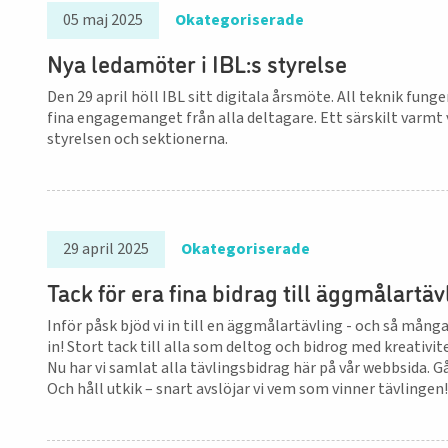
05 maj 2025
Okategoriserade
Nya ledamöter i IBL:s styrelse
Den 29 april höll IBL sitt digitala årsmöte. All teknik fung
fina engagemanget från alla deltagare. Ett särskilt varmt v
styrelsen och sektionerna.
29 april 2025
Okategoriserade
Tack för era fina bidrag till äggmålartäv
Inför påsk bjöd vi in till en äggmålartävling - och så många 
in! Stort tack till alla som deltog och bidrog med kreativite
Nu har vi samlat alla tävlingsbidrag här på vår webbsida. Gå
Och håll utkik – snart avslöjar vi vem som vinner tävlingen!