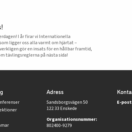
!
dagen! I år firar vi Internationella
som ligger oss alla varmt om hjärtat –
rkligen gör en insats för en hållbar framtid,
om tävlingsreglerna på nästa sida!
ng
Adress
Konta
nferenser
Sandsborgsvägen 50
E-post
122 33 Enskede
ektioner
Organisationsnummer:
mmar
802400-9279