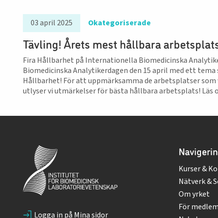
03 april 2025
Okategoriserade
Tävling! Årets mest hållbara arbetsplats
Fira Hållbarhet på Internationella Biomedicinska Analytiker
Biomedicinska Analytikerdagen den 15 april med ett tema 
Hållbarhet! För att uppmärksamma de arbetsplatser som ve
utlyser vi utmärkelser för bästa hållbara arbetsplats! Läs 
Navigeri
Kurser & Ko
Nätverk & S
Om yrket
För medle
Logga in på Mina sidor