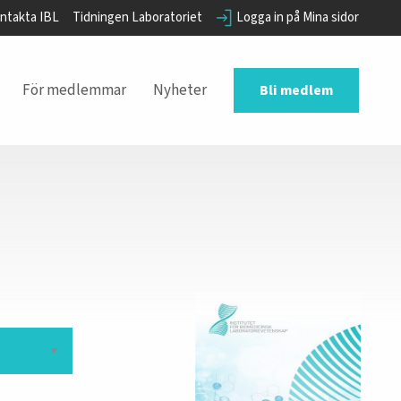
ntakta IBL
Tidningen Laboratoriet
Logga in på Mina sidor
För medlemmar
Nyheter
Bli medlem