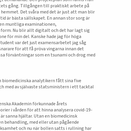
ets gång. Tillgången till praktiskt arbete på
l hemmet. Det svåra med det är just att man blir
tid är bästa sällskapet. En annan stor sorg är
den muntliga examinationen,
rm. Nu blir allt digitalt och det har lagt sig
ne för min del. Kanske hade jag för höga
tudent var det just examensarbetet jag såg
snarare för att få pröva vingarna innan det
essa förväntningar som en tsunami och drog med
 biomedicinska analytikern fått sina five
h med av självaste statsministern i ett tacktal
venska Akademin förkunnade årets
torier i vården för att hinna analysera covid-19-
 är sanna hjältar. Utan en biomedicinsk
a en behandling, med eller utan pågående
samhet och nu när bollen satts i rullning har