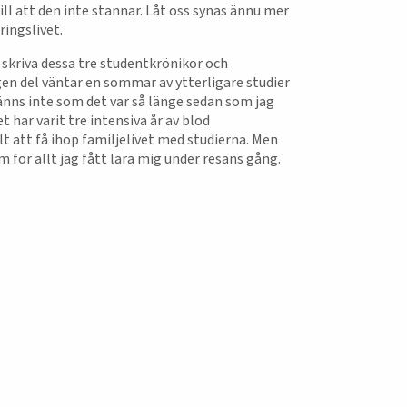
ill att den inte stannar. Låt oss synas ännu mer
ringslivet.
tt skriva dessa tre studentkrönikor och
gen del väntar en sommar av ytterligare studier
känns inte som det var så länge sedan som jag
 har varit tre intensiva år av blod
elt att få ihop familjelivet med studierna. Men
 för allt jag fått lära mig under resans gång.