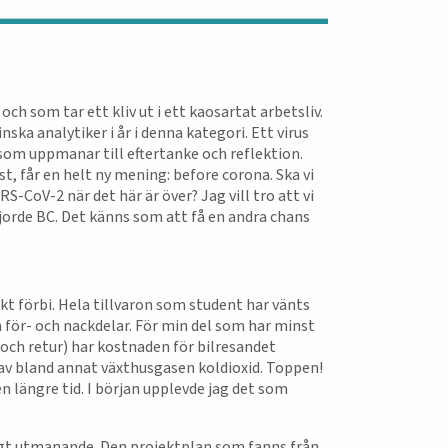
och som tar ett kliv ut i ett kaosartat arbetsliv.
ska analytiker i år i denna kategori. Ett virus
som uppmanar till eftertanke och reflektion.
st, får en helt ny mening: before corona. Ska vi
S-CoV-2 när det här är över? Jag vill tro att vi
 gjorde BC. Det känns som att få en andra chans
 förbi. Hela tillvaron som student har vänts
na för- och nackdelar. För min del som har minst
ch retur) har kostnaden för bilresandet
p av bland annat växthusgasen koldioxid. Toppen!
n längre tid. I början upplevde jag det som
sagt utmanande. Den projektplan som fanns från