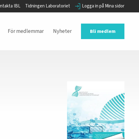
ntakta IBL
Tidningen Laboratoriet
Logga in på Mina sidor
För medlemmar
Nyheter
Bli medlem