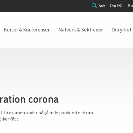
Sök
Om IBL
Ko
Kurser & Konferenser
Nätverk & Sektioner
Om yrket
ration corona
 att ta examen under pågående pandemi och om
ker fått.