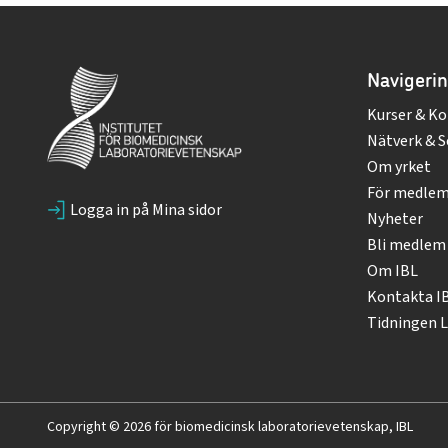
Navigeri
Kurser & Ko
Nätverk & S
Om yrket
För medle
Logga in på Mina sidor
Nyheter
Bli medlem
Om IBL
Kontakta I
Tidningen L
Copyright © 2026 för biomedicinsk laboratorievetenskap, IBL