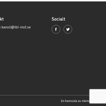
kt
Socialt
:
kansli@ibl-inst.se
En hemsida av mkmedia