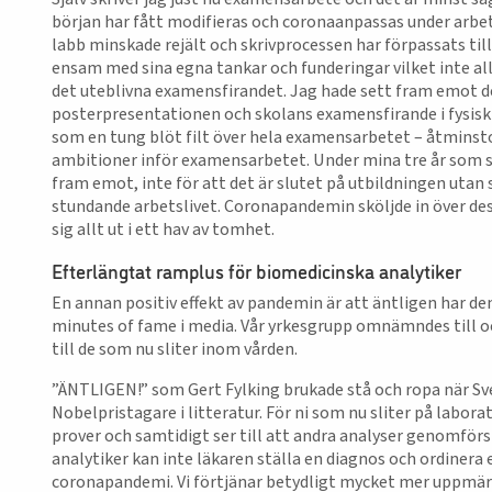
början har fått modifieras och coronaanpassas under arbet
labb minskade rejält och skrivprocessen har förpassats til
ensam med sina egna tankar och funderingar vilket inte all
det uteblivna examensfirandet. Jag hade sett fram emot 
posterpresentationen och skolans examensfirande i fysisk fo
som en tung blöt filt över hela examensarbetet – åtminsto
ambitioner inför examensarbetet. Under mina tre år som s
fram emot, inte för att det är slutet på utbildningen utan 
stundande arbetslivet. Coronapandemin sköljde in över d
sig allt ut i ett hav av tomhet.
Efterlängtat ramplus för biomedicinska analytiker
En annan positiv effekt av pandemin är att äntligen har den
minutes of fame i media. Vår yrkesgrupp omnämndes till oc
till de som nu sliter inom vården.
”ÄNTLIGEN!” som Gert Fylking brukade stå och ropa när S
Nobelpristagare i litteratur. För ni som nu sliter på labora
prover och samtidigt ser till att andra analyser genomförs
analytiker kan inte läkaren ställa en diagnos och ordiner
coronapandemi. Vi förtjänar betydligt mycket mer uppmärk