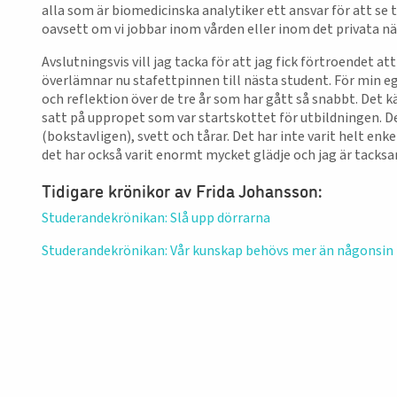
alla som är biomedicinska analytiker ett ansvar för att se t
oavsett om vi jobbar inom vården eller inom det privata nä
Avslutningsvis vill jag tacka för att jag fick förtroendet a
överlämnar nu stafettpinnen till nästa student. För min e
och reflektion över de tre år som har gått så snabbt. Det 
satt på uppropet som var startskottet för utbildningen. Det
(bokstavligen), svett och tårar. Det har inte varit helt enk
det har också varit enormt mycket glädje och jag är tacksam
Tidigare krönikor av Frida Johansson:
Studerandekrönikan: Slå upp dörrarna
Studerandekrönikan: Vår kunskap behövs mer än någonsin