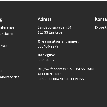
ng
Adress
Konta
nferenser
Sandsborgsvägen 50
E-post
122 33 Enskede
ektioner
Organisationsnummer:
mmar
802400-9279
Bankgiro:
5399-6302
BIC/Swift address: SWEDSESS IBAN
BL
ACCOUNT NO:
aboratoriet
SE5680000842025131139155