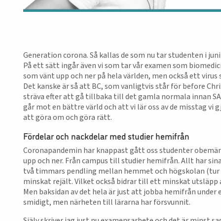
Generation corona. Så kallas de som nu tar studenten i juni 
På ett sätt ingår även vi som tar vår examen som biomedicin
som vänt upp och ner på hela världen, men också ett virus 
Det kanske är så att BC, som vanligtvis står för before Chri
sträva efter att gå tillbaka till det gamla normala innan SAR
går mot en bättre värld och att vi lär oss av de misstag vi
att göra om och göra rätt.
Fördelar och nackdelar med studier hemifrån
Coronapandemin har knappast gått oss studenter obemärkt
upp och ner. Från campus till studier hemifrån. Allt har si
två timmars pendling mellan hemmet och högskolan (tur o
minskat rejält. Vilket också bidrar till ett minskat utsläp
Men baksidan av det hela är just att jobba hemifrån under e
smidigt, men närheten till lärarna har försvunnit.
Själv skriver jag just nu examensarbete och det är minst 