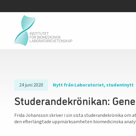
24 juni 2020
Nytt från Laboratoriet, studentnytt
Studerandekrönikan: Gene
Frida Johansson skriver i sin sista studerandekrönika om
den efterlängtade uppmärksamheten biomedicinska analyti