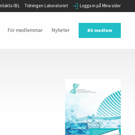
ntakta IBL
Tidningen Laboratoriet
Logga in på Mina sidor
För medlemmar
Nyheter
Bli medlem