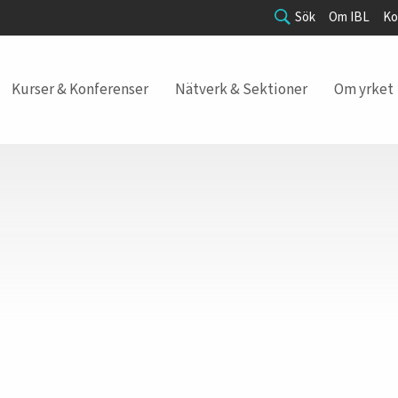
Sök
Om IBL
Ko
Kurser & Konferenser
Nätverk & Sektioner
Om yrket