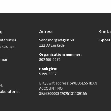
ng
Adress
Konta
nferenser
Sandsborgsvägen 50
E-post
122 33 Enskede
ektioner
Organisationsnummer:
mmar
802400-9279
Bankgiro:
5399-6302
BIC/Swift address: SWEDSESS IBAN
BL
ACCOUNT NO:
aboratoriet
SE5680000842025131139155