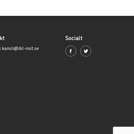
kt
Socialt
:
kansli@ibl-inst.se