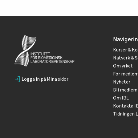
Navigeri
Kurser & Ko
Nätverk & S
Om yrket
För medle
Logga in på Mina sidor
Nyheter
Bli medlem
Om IBL
Kontakta I
Tidningen L