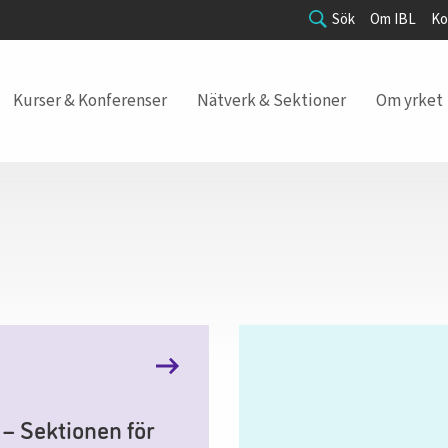
Sök
Om IBL
Ko
Kurser & Konferenser
Nätverk & Sektioner
Om yrket
– Sektionen för