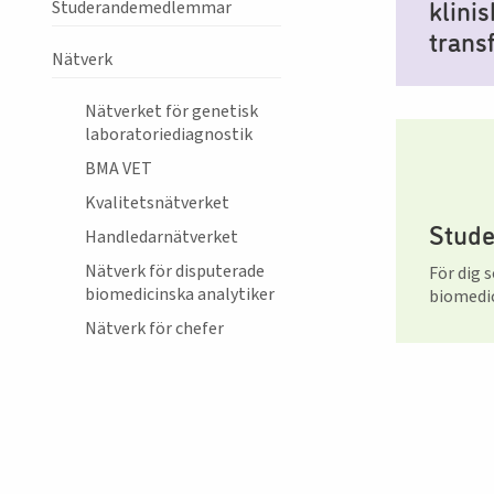
klini
Studerandemedlemmar
trans
Nätverk
Nätverket för genetisk
laboratoriediagnostik
BMA VET
Kvalitetsnätverket
Stud
Handledarnätverket
Nätverk för disputerade
För dig s
biomedicinska analytiker
biomedic
Nätverk för chefer