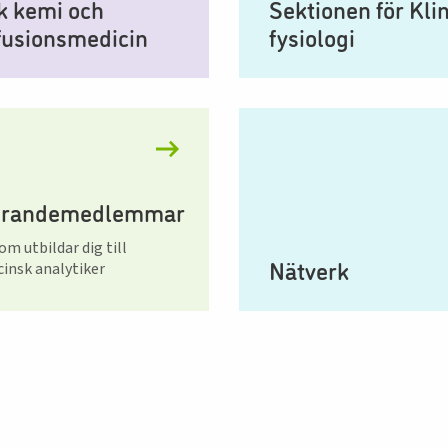
sk kemi och
Sektionen för Kli
fusionsmedicin
fysiologi
erandemedlemmar
om utbildar dig till
Nätverk
insk analytiker