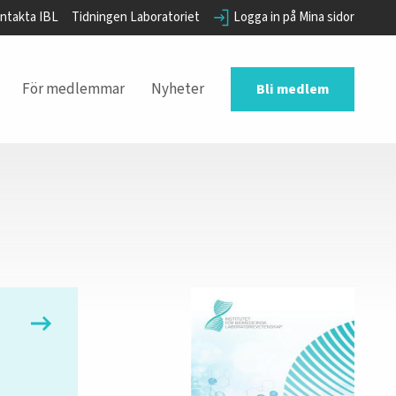
ntakta IBL
Tidningen Laboratoriet
Logga in på Mina sidor
För medlemmar
Nyheter
Bli medlem