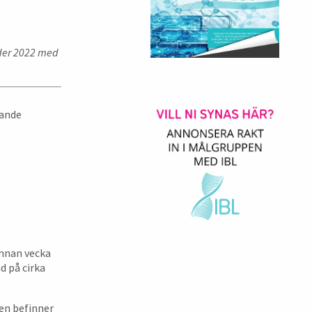
nder 2022 med
gande
annan vecka
d på cirka
en befinner