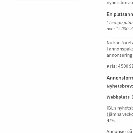
nyhetsbrev o
En platsann
* Lediga jobb
över 12 000 v
Nu kan föret
I annonspake
annonsering 
Pris:
4 500 
Annonsfor
Nyhetsbrev
Webbplats
:
IBL:s nyhets
(jämna vecko
47%.
Annonser på 