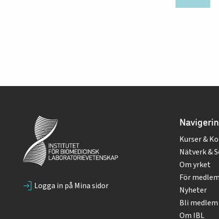
Navigeri
Kurser & Ko
Nätverk & S
Om yrket
För medle
Logga in på Mina sidor
Nyheter
Bli medlem
Om IBL