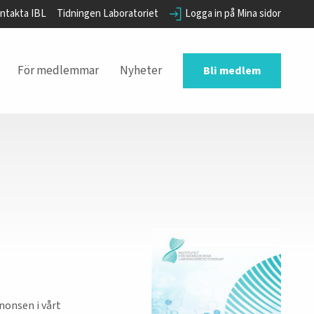
ntakta IBL
Tidningen Laboratoriet
Logga in på Mina sidor
För medlemmar
Nyheter
Bli medlem
nnonsen i vårt