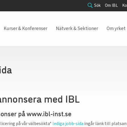
Sök
Om IBL
Ko
Kurser & Konferenser
Nätverk & Sektioner
Om yrket
ida
annonsera med IBL
onser på www.ibl-inst.se
icering på vår välbesökta*
lediga jobb-sida
ingår länk till platsa