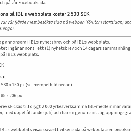
ch på vår Facebooksida.
ons på IBL:s webbplats kostar 2 500 SEK
 var vår fjärde mest besökta sida på webben (förutom startsidan) u
isningar.
ag annonsera i IBL:s nyhetsbrev och på IBL:s webbplats.
tet ingår annons i ett (1) nyhetsbrev och 14 dagars sammanhän
på IBL:s webbplats.
SEK
mat
:
580 x 150 px (se exempelbild nedan)
 185 x 206 px
brev skickas till drygt 2 000 yrkesverksamma IBL-medlemmar var
r, med uppehåll under juli) och har en genomsnittlig öppningsgra
IBL:s webbplats visas oavsett vilken sida på webbplatsen besökar