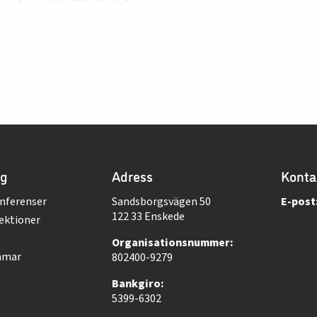
ng
Adress
Konta
nferenser
Sandsborgsvägen 50
E-post
122 33 Enskede
ektioner
Organisationsnummer:
mmar
802400-9279
Bankgiro:
5399-6302