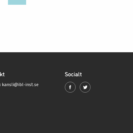
kt
Socialt
:
kansli@ibl-inst.se