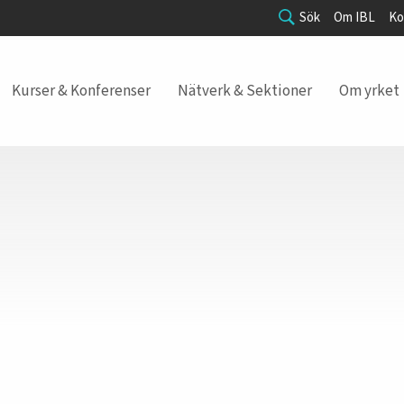
Sök
Om IBL
Ko
Kurser & Konferenser
Nätverk & Sektioner
Om yrket