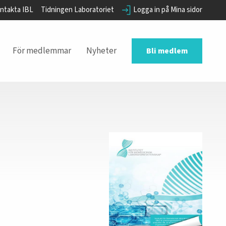
ntakta IBL
Tidningen Laboratoriet
Logga in på Mina sidor
För medlemmar
Nyheter
Bli medlem