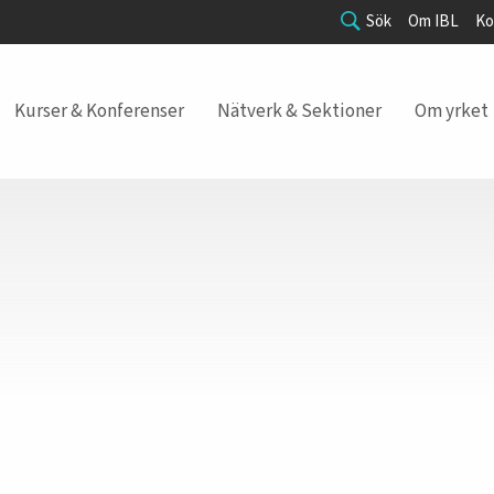
Sök
Om IBL
Ko
Kurser & Konferenser
Nätverk & Sektioner
Om yrket