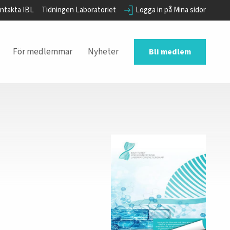
ntakta IBL
Tidningen Laboratoriet
Logga in på Mina sidor
För medlemmar
Nyheter
Bli medlem