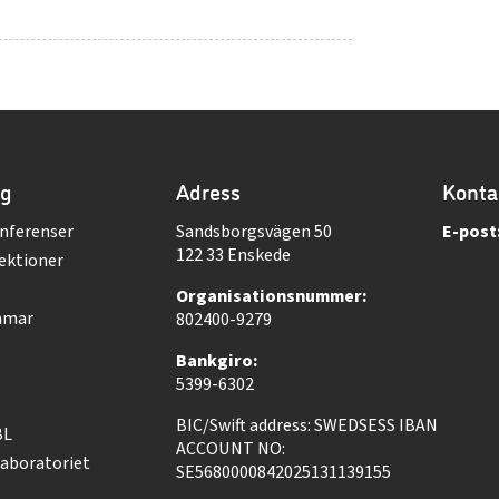
ng
Adress
Konta
nferenser
Sandsborgsvägen 50
E-post
122 33 Enskede
ektioner
Organisationsnummer:
mmar
802400-9279
Bankgiro:
5399-6302
BIC/Swift address: SWEDSESS IBAN
BL
ACCOUNT NO:
aboratoriet
SE5680000842025131139155