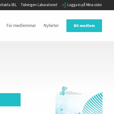
ntakta IBL
Tidningen Laboratoriet
Logga in på Mina sidor
För medlemmar
Nyheter
Bli medlem