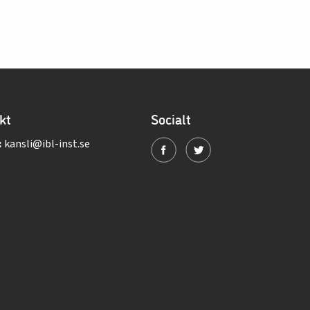
kt
Socialt
:
kansli@ibl-inst.se