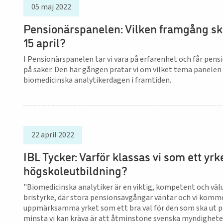
05 maj 2022
Pensionärspanelen: Vilken framgång skul
15 april?
I Pensionärspanelen tar vi vara på erfarenhet och får pen
på saker. Den här gången pratar vi om vilket tema panelen ö
biomedicinska analytikerdagen i framtiden.
22 april 2022
IBL Tycker: Varför klassas vi som ett yrk
högskoleutbildning?
"Biomedicinska analytiker är en viktig, kompetent och välu
bristyrke, där stora pensionsavgångar väntar och vi kommer 
uppmärksamma yrket som ett bra val för den som ska ut 
minsta vi kan kräva är att åtminstone svenska myndighete