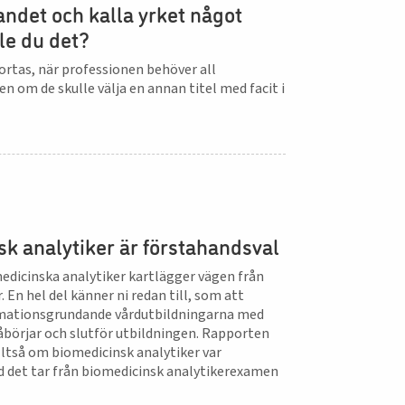
ndet och kalla yrket något
le du det?
kortas, när professionen behöver all
 om de skulle välja en annan titel med facit i
k analytiker är förstahandsval
medicinska analytiker kartlägger vägen från
 En hel del känner ni redan till, som att
itimationsgrundande vårdutbildningarna med
åbörjar och slutför utbildningen. Rapporten
ltså om biomedicinsk analytiker var
d det tar från biomedicinsk analytikerexamen