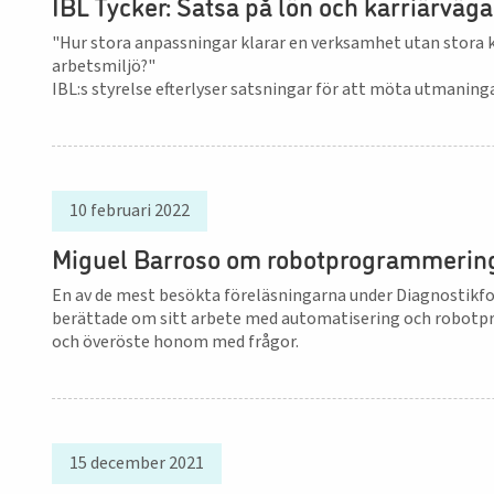
IBL Tycker: Satsa på lön och karriärväga
"Hur stora anpassningar klarar en verksamhet utan stora k
arbetsmiljö?"
IBL:s styrelse efterlyser satsningar för att möta utmaninga
10 februari 2022
Miguel Barroso om robotprogrammerin
En av de mest besökta föreläsningarna under Diagnostikfo
berättade om sitt arbete med automatisering och robotpr
och överöste honom med frågor.
15 december 2021