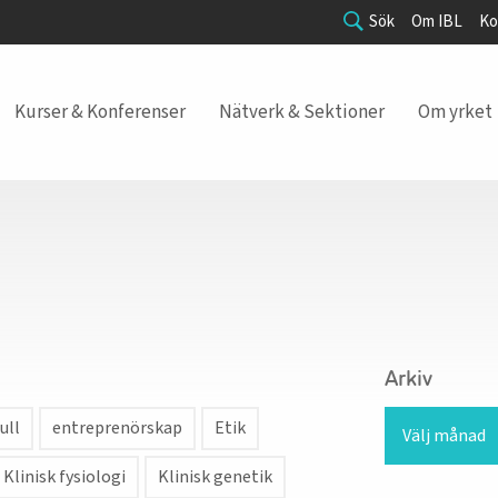
Sök
Om IBL
Ko
Kurser & Konferenser
Nätverk & Sektioner
Om yrket
Arkiv
ull
entreprenörskap
Etik
Klinisk fysiologi
Klinisk genetik