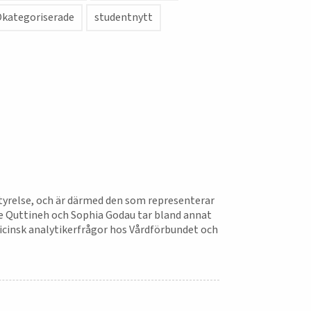
kategoriserade
studentnytt
tyrelse, och är därmed den som representerar
ae Quttineh och Sophia Godau tar bland annat
dicinsk analytikerfrågor hos Vårdförbundet och