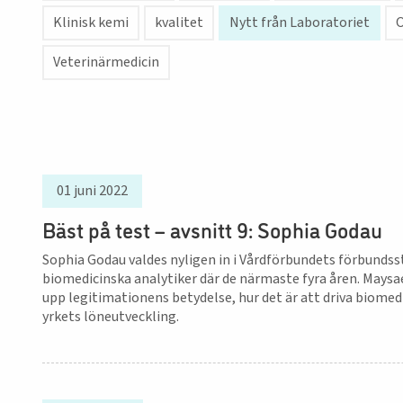
Klinisk kemi
kvalitet
Nytt från Laboratoriet
O
Veterinärmedicin
01 juni 2022
Bäst på test – avsnitt 9: Sophia Godau
Sophia Godau valdes nyligen in i Vårdförbundets förbundss
biomedicinska analytiker där de närmaste fyra åren. Mays
upp legitimationens betydelse, hur det är att driva biome
yrkets löneutveckling.