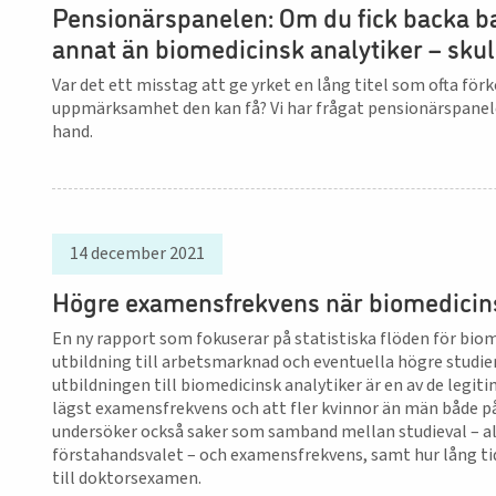
Pensionärspanelen: Om du fick backa ba
annat än biomedicinsk analytiker – skul
Var det ett misstag att ge yrket en lång titel som ofta för
uppmärksamhet den kan få? Vi har frågat pensionärspanelen
hand.
14 december 2021
Högre examensfrekvens när biomedicins
En ny rapport som fokuserar på statistiska flöden för bio
utbildning till arbetsmarknad och eventuella högre studier.
utbildningen till biomedicinsk analytiker är en av de leg
lägst examensfrekvens och att fler kvinnor än män både p
undersöker också saker som samband mellan studieval – al
förstahandsvalet – och examensfrekvens, samt hur lång ti
till doktorsexamen.