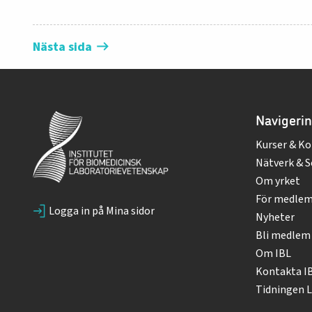
Nästa sida
Navigeri
Kurser & Ko
Nätverk & S
Om yrket
För medle
Logga in på Mina sidor
Nyheter
Bli medlem
Om IBL
Kontakta I
Tidningen L